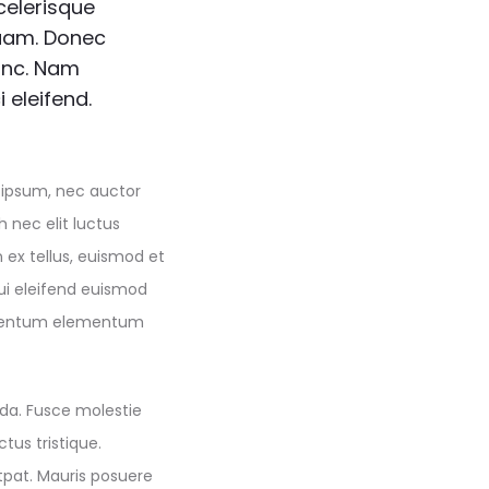
scelerisque
quam. Donec
unc. Nam
 eleifend.
t ipsum, nec auctor
 nec elit luctus
n ex tellus, euismod et
ui eleifend euismod
ndimentum elementum
ada. Fusce molestie
tus tristique.
utpat. Mauris posuere