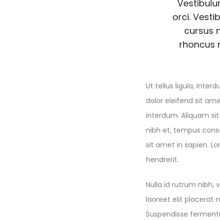
Vestibulum
orci. Vest
cursus 
rhoncus m
Ut tellus ligula, int
dolor eleifend sit am
interdum. Aliquam sit 
nibh et, tempus cons
sit amet in sapien. 
hendrerit.
Nulla id rutrum nibh,
laoreet elit placerat 
Suspendisse fermentum 