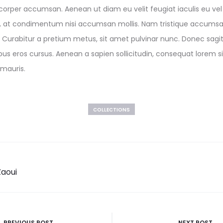
mcorper accumsan. Aenean ut diam eu velit feugiat iaculis eu ve
h, at condimentum nisi accumsan mollis. Nam tristique accumsan 
is. Curabitur a pretium metus, sit amet pulvinar nunc. Donec sagit
bus eros cursus. Aenean a sapien sollicitudin, consequat lorem sit
 mauris.
COLLECTIONS
Zaoui
PREVIOUS POST
NEXT POST