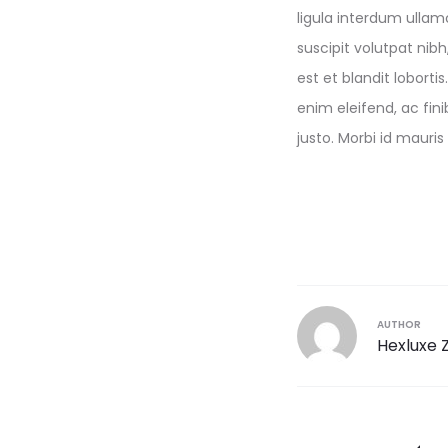
ligula interdum ulla
suscipit volutpat nib
est et blandit lobort
enim eleifend, ac fini
justo. Morbi id mauris
AUTHOR
Hexluxe 