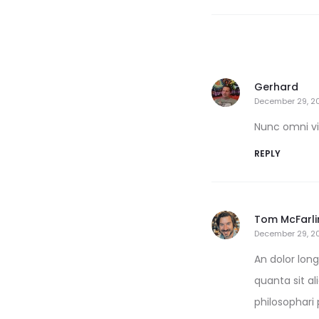
Gerhard
December 29, 2
Nunc omni vi
REPLY
Tom McFarli
December 29, 2
An dolor lon
quanta sit a
philosophari 