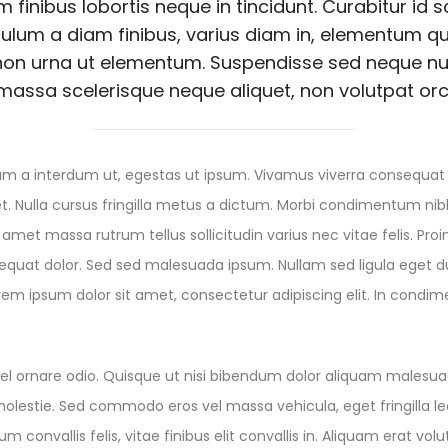
 finibus lobortis neque in tincidunt. Curabitur id 
ibulum a diam finibus, varius diam in, elementum 
non urna ut elementum. Suspendisse sed neque n
assa scelerisque neque aliquet, non volutpat orci
erdum a interdum ut, egestas ut ipsum. Vivamus viverra consequa
et. Nulla cursus fringilla metus a dictum. Morbi condimentum nibh
amet massa rutrum tellus sollicitudin varius nec vitae felis. Proi
equat dolor. Sed sed malesuada ipsum. Nullam sed ligula eget d
Lorem ipsum dolor sit amet, consectetur adipiscing elit. In co
 vel ornare odio. Quisque ut nisi bibendum dolor aliquam malesu
molestie. Sed commodo eros vel massa vehicula, eget fringilla lec
convallis felis, vitae finibus elit convallis in. Aliquam erat vol