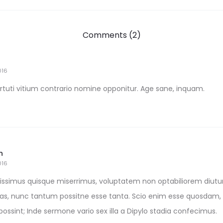
Comments (2)
016
rtuti vitium contrario nomine opponitur. Age sane, inquam.
n
016
gissimus quisque miserrimus, voluptatem non optabiliorem diutur
lias, nunc tantum possitne esse tanta. Scio enim esse quosdam, 
possint; Inde sermone vario sex illa a Dipylo stadia confecimus.